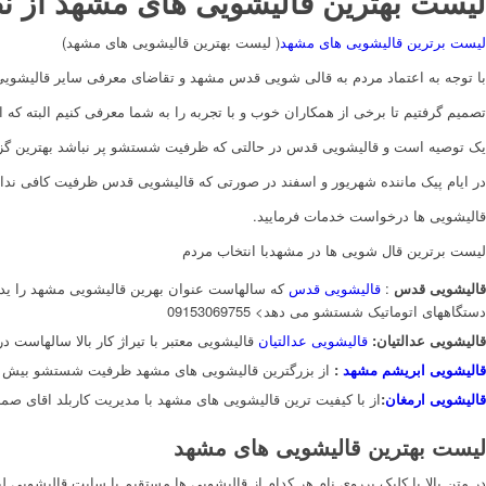
لیست بهترین قالیشویی های مشهد از ن
لیست برترین قالیشویی های مشهد
( لیست بهترین قالیشویی های مشهد)
با توجه به اعتماد مردم به قالی شویی قدس مشهد و تقاضای معرفی سایر قالیشو
تصمیم گرفتیم تا برخی از همکاران خوب و با تجربه را به شما معرفی کنیم البته که 
یک توصیه است و قالیشویی قدس در حالتی که ظرفیت شستشو پر نباشد بهترین گز
در ایام پیک ماننده شهریور و اسفند در صورتی که قالیشویی قدس ظرفیت کافی ندا
قالیشویی ها درخواست خدمات فرمایید.
لیست برترین قال شویی ها در مشهدبا انتخاب مردم
قالیشویی قدس
:
قالیشویی قدس
دستگاههای اتوماتیک شستشو می دهد> 09153069755
قالیشویی عدالتیان:
قالیشویی عدالتیان
قالیشویی معتبر با تیراژ کار بالا سالهاست 
قالیشویی ابریشم مشهد
:
از بزرگترین قالیشویی های مشهد ظرفیت شستشو بیش از ۱۰۰۰ فرش در روز از نظر وسعت بزرگترین قالیشویی 
قالیشویی ارمغان
:
از با کیفیت ترین قالیشویی های مشهد با مدیریت کاربلد اقای صم
لیست بهترین قالیشویی های مشهد
در متن بالا با کلیک برروی نام هر کدام از قالیشویی ها مستقیم با سایت قالیشویی ل