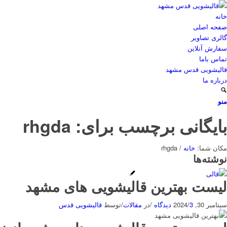
خانه
صفحه اصلی
گالری تصاویر
سفارش آنلاین
تماس باما
قالیشویی قدس مشهد
درباره ما
منو
بایگانی برچسب برای: rhgda
مکان شما:
خانه
/
rhgda
نوشته‌ها
لیست بهترین قالیشویی های مشهد
سپتامبر 30, 2024
3 دیدگاه
/
/
در
مقالات
/
توسط
قالیشویی قدس