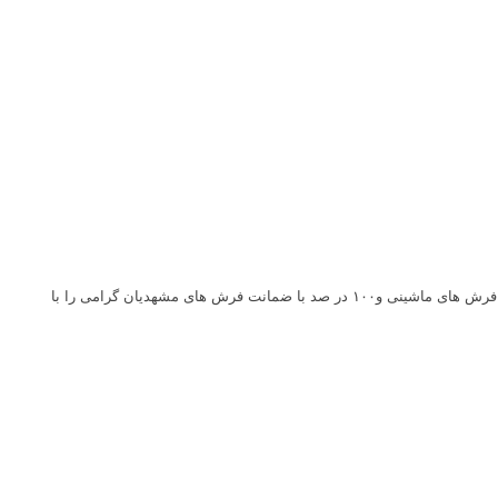
که سالهاست عنوان بهرین قالیشویی مشهد را یدک میکشد با مدیریت آقای محمودی متخصص شستشوی انواع قالی های صادراتی و فرش های ماشینی و۱۰۰ در صد با ضمانت فرش های مشهدیان گرامی را با