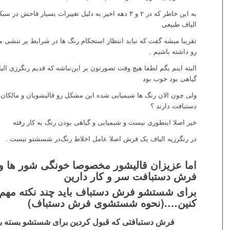
به این خاطر که در ۲ و ۳ دهه اخیر به دلیل تغییرات بسیار فاح
الیاف طبیعی
تقریبا میشه گفت که نباید انتظار استحکام رنگ ها در شرایط پر تنشی
رو داشته باشیم .
البته اینم بگم لطفا هیچ وقت تصورتون بر این‌نباشه که قدیم رنگرزی ال
گیاهی بود خوب بود
ولی چون الان رنگ ها شیمیایی شده این مشکل رو قالیشویان و مالکا
دستبافت دارند ؟
خیر اصلا اینطوری نیست و شیمیایی و گیاهی بودن رنگ به کار رفته
در رنگرزیه الیاف یک فرش اصلا عامل اخلاط رنگ‌در شسشتو نیست .
اما عزیزان قالیشور مخصوصا خونگی شور ها وق
فرش دستبافت سر و کار دارین
برای شستشو فرش دستباف باید چند نکته مهم
کنین….(نحوه شستشوی فرش دستباف)
فرش دستبافتی که قبول کردین برای شستشو بسته ب