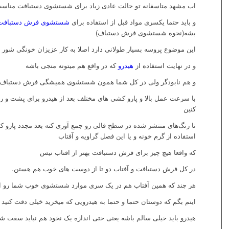
اب مشهد متاسفانه تو حالت عادی زیاد برای شستشوی دستبافت مناس
و باید حتما یکسری مواد قبل از استفاده برای
شستشوی فرش دستبافت
بشه(نحوه شستشوی فرش دستباف)
این موضوع پروسه بسیار طولانی دارد اصلا به کار عزیزان خونگی شور نم
و در نهایت استفاده از
هیدرو
که در واقع هم‌ میتونه منجی باشه
و هم نابودگر ولی در کل شما همون شستشوی همیشگی فرش دستباف ر
با سرعت عمل بالا و پارو کشی های مختلف بعد از هیدرو برای پشت و 
کنین
تا رنگ‌های منتشر شده در سطح قالی رو جمع آوری کنه بعد مجدد پارو ک
استفاده از گرم خونه و یا این فصل گراویه و آفتاب
که واقعا هیچ چیز برای فرش دستبافت بهتر از افتاب نیس
در کل فرش دستبافت و آفتاب دو تا از دوست های خوب هم هستن.
هر چند که همین آفتاب هم در یک سری موارد شستشوی خوب شما رو از 
اینم بگم که دوستان حتما و حتما به هیدرویی که میخرید خیلی دقت کنید
هیدرو باید خیلی سالم باشه یعنی حتی اندازه یک نخود هم نباید سفت ش