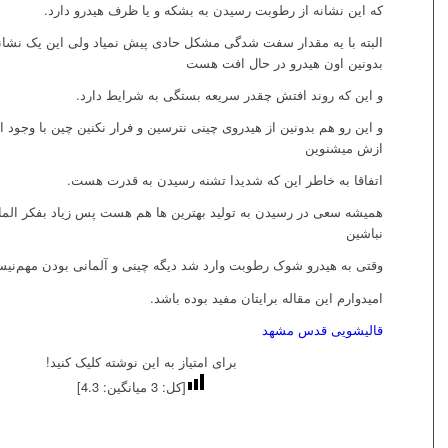
که این نشانه از رطوبت رسیدن به بشکه و یا ظرف هیدرو دارد.
البته با یه مقدار سفت شدگی مشکل حادی پیش نمیاد ولی این یک نشا
بدونین اون هیدرو در حال افت هست
و این که روند افتش چقدر سریعه بستگی به شرایط دارد.
و این رو هم بدونین از هیدروی چینی نترسین و فرار نکنین چین با وجود ا
ازش میشنوین
اتفاقا به خاطر این که شدیدا تشنه رسیدن به قدرت هست.
همیشه سعی در رسیدن به تولید بهترین ها هم هست پس زیاد بفکر الما
نباشین
وقتی به هیدرو شوک رطوبت وارد شد دیگه چینی و آلمانی بودن مهم‌نی
امیدوارم این مقاله برایتان مفید بوده باشد.
قالیشویی قدس مشهد
برای امتیاز به این نوشته کلیک کنید!
[کل:
3
میانگین:
4.3
]