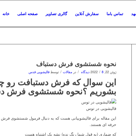
هد
تماس باما
سفارش آنلاین
گالری تصاویر
صفحه اصلی
خانه
نحوه شستشوی فرش دستباف
/
/
/
ژوئن 22, 2022
8 دیدگاه
در
مقالات
توسط
قالیشویی قدس
این سوال که فرش دستبافت رو 
بشوریم ؟نحوه شستشوی فرش دس
قالیشویی در توس
این مقاله برای قالیشوییانی هست که به دنبال فرمول شستشوی فرش
حرفه ای هستند.
که ضماری (به قول شما رنگ نده) نشه یک اشتباه هست