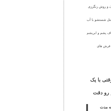
ش در سبک و روش رنگرزی
 مثل شستشو با آب
یاف پشم و ابریشم
ن فرش های
تی با یک
 رو دقت
ه مدت