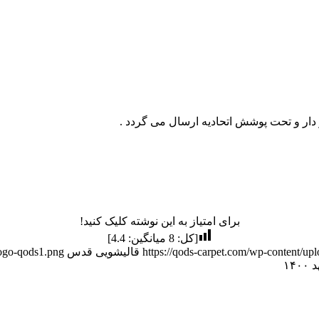
 دار و تحت پوشش اتحادیه ارسال می گردد .
برای امتیاز به این نوشته کلیک کنید!
[کل:
8
میانگین:
4.4
]
https://qods-carpet.com/wp-content/u
قالیشویی قدس
logo-qods1.png
۱۴