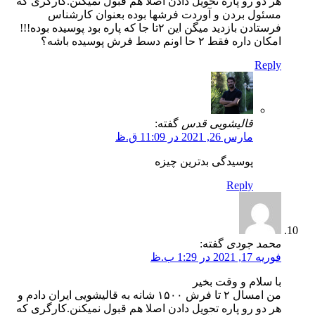
هر دو رو پاره تحویل دادن اصلا هم قبول نمیکنن.کارگری که
مسئول بردن و آوردت فرشها بوده بعنوان کارشناس
فرستادن بازدید میگن این ۲تا جا که پاره بود پوسیده بوده!!!
امکان داره فقط ۲ حا اونم دسط فرش پوسیده باشه؟
Reply
قالیشویی قدس
گفته:
مارس 26, 2021 در 11:09 ق.ظ
پوسیدگی بدترین چیزه
Reply
محمد جودی
گفته:
فوریه 17, 2021 در 1:29 ب.ظ
با سلام و وقت بخیر
من امسال ۲ تا فرش ۱۵۰۰ شانه به قالیشویی ایران دادم و
هر دو رو پاره تحویل دادن اصلا هم قبول نمیکنن.کارگری که