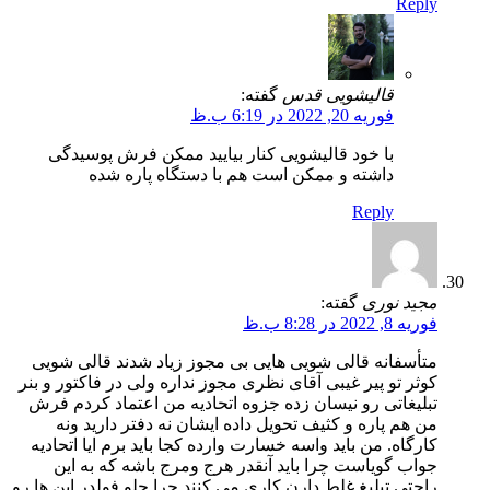
Reply
قالیشویی قدس
گفته:
فوریه 20, 2022 در 6:19 ب.ظ
با خود قالیشویی کنار بیایید ممکن فرش پوسیدگی
داشته و ممکن است هم با دستگاه پاره شده
Reply
مجید نوری
گفته:
فوریه 8, 2022 در 8:28 ب.ظ
متأسفانه قالی شویی هایی بی مجوز زیاد شدند قالی شویی
کوثر تو پیر غیبی آقای نظری مجوز نداره ولی در فاکتور و بنر
تبلیغاتی رو نیسان زده جزوه اتحادیه من اعتماد کردم فرش
من هم پاره و کثیف تحویل داده ایشان نه دفتر دارید ونه
کارگاه. من باید واسه خسارت وارده کجا باید برم ایا اتحادیه
جواب گویاست چرا باید آنقدر هرج ومرج باشه که به این
راحتی تبلیغ غلط دارن کاری می کنند چرا جلو فولدر این ها رو