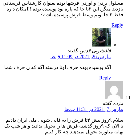
مسئول بردن و آوردن فرشها بوده بعنوان کارشناس فرستادن
بازدید میگن این ۲تا جا که پاره بود پوسیده بوده!!!امکان داره
فقط ۲ جا اونم وسط فرش پوسیده باشه؟
Reply
قالیشویی قدس
گفته:
مارس 26, 2021 در 11:09 ق.ظ
اگه پوسیده بوده حرف اونا درسته اگه که ن حرف شما
Reply
مژده
گفته:
مارس 7, 2021 در 11:31 ب.ظ
سلام ۹روز پیش ۴تا فرش را به قالی شویی ملی ایران دادیم
تا الان که ۹روز گذشته فرش ها را تحویل ندادند و هر شب یک
بهانه میاورند تحویل نمیدهند چه کار کنیم