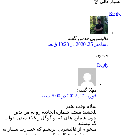
بسیارعالی 👌
Reply
قالیشویی قدس
گفته:
دسامبر 25, 2020 در 10:23 ق.ظ
ممنون
Reply
مهلا
گفته:
فوریه 27, 2022 در 5:00 ب.ظ
سلام وقت بخیر
بلخشید میشه شماره اتحادیه رو به من بدین
چون شماره های که تو گوگل و ۱۱۸ میدن جواب
گو نیستند
میخوام از قالیشویی ابریشم که خسارت بسیار به
ما وارد کرده شکایت کنم ممنون میشم