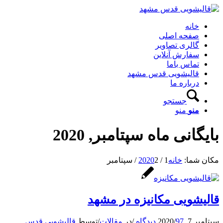
خانه
صفحه اصلی
گالری تصاویر
سفارش آنلاین
تماس باما
قالیشویی قدس مشهد
درباره ما
جستجو
منو
منو
بایگانی ماه سپتامبر, 2020
مکان شما:
خانه
1
/
2
2020
/
سپتامبر
قالیشویی مکانیزه در مشهد
سپتامبر 7, 2020
97 دیدگاه
/
/
در
مقالات
/
توسط
قالیشویی قدس