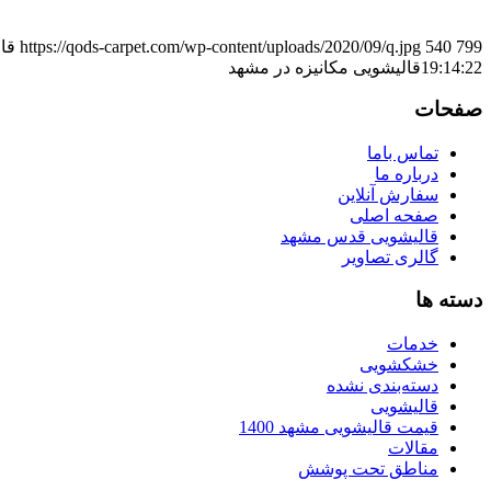
799
540
https://qods-carpet.com/wp-content/uploads/2020/09/q.jpg
قا
19:14:22
قالیشویی مکانیزه در مشهد
صفحات
تماس باما
درباره ما
سفارش آنلاین
صفحه اصلی
قالیشویی قدس مشهد
گالری تصاویر
دسته ها
خدمات
خشکشویی
دسته‌بندی نشده
قالیشویی
قیمت قالیشویی مشهد 1400
مقالات
مناطق تحت پوشش