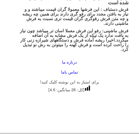
شده است
فرش دستباف : این فرشها معمولا گران قیمت میباشند و و
نیاز به بافتن مجدد برای رفو گری دارند برای همین چه ریشه
و چه متن فرش رفوگری گران قیمت تری نسبت به فرش
ماشینی دارند.
فرش ماشینی: رفو این فرش معملا اسان تر میباشد چون نیاز
به بافت ندارد یک تیکه از یک فرش مشابه به آن اضافه
میگردد.اخیرا ریشه آماده فرش و دستگاههای شیرازه زنی کار
را راحت کرده است و فرش کهنه را میتوتن به رش نو تبدیل
کرد.
درباره ما
تماس باما
برای امتیاز به این نوشته کلیک کنید!
[کل:
26
میانگین:
4.6
]