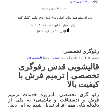
قیمت قالیشویی مشهد
.::برای مشاهده سایز اصلی نرخ نامه روی عکس کلیک کنید::.
برای امتیاز به این نوشته کلیک کنید!
[کل:
13
میانگین:
4.5
]
رفوگری تخصصی
/
/
/
دسامبر 28, 2017
78 دیدگاه
در
خدمات
توسط
قالیشویی قدس
قالیشویی قدس رفوگری
تخصصی | ترمیم فرش با
کیفیت بالا
رفو گری تخصصی :امروزه خدمات ترمیم
فرش و (دستبافت و ماشینی) به یکی از
دغدغه های مهم افراد تبدیل شده به این دلیل