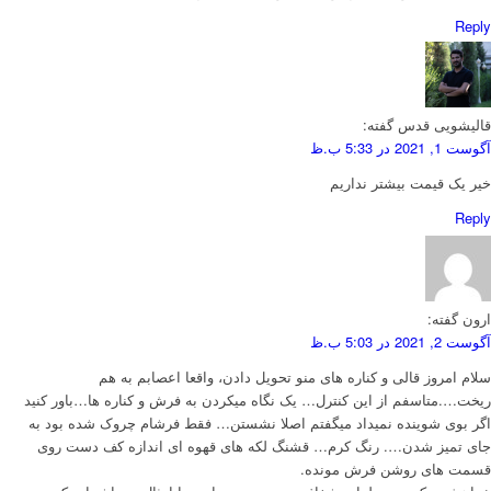
Reply
قالیشویی قدس
گفته:
آگوست 1, 2021 در 5:33 ب.ظ
خیر یک قیمت بیشتر نداریم
Reply
ارون
گفته:
آگوست 2, 2021 در 5:03 ب.ظ
سلام امروز قالی و کناره های منو تحویل دادن، واقعا اعصابم به هم
ریخت….متاسفم از این کنترل… یک نگاه میکردن به فرش و کناره ها…باور کنید
اگر بوی شوینده نمیداد میگفتم اصلا نشستن… فقط فرشام چروک شده بود به
جای تمیز شدن…. رنگ کرم… قشنگ لکه های قهوه ای اندازه کف دست روی
قسمت های روشن فرش مونده.