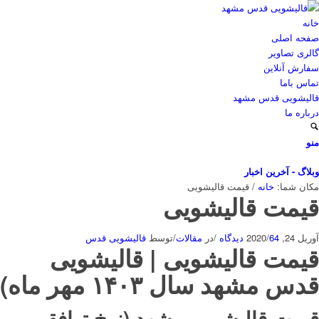
خانه
صفحه اصلی
گالری تصاویر
سفارش آنلاین
تماس باما
قالیشویی قدس مشهد
درباره ما
منو
وبلاگ - آخرین اخبار
مکان شما:
خانه
/
قیمت قالیشویی
قیمت قالیشویی
آوریل 24, 2020
64 دیدگاه
/
/
در
مقالات
/
توسط
قالیشویی قدس
قیمت قالیشویی
| قالیشویی
قدس مشهد سال ۱۴۰۳ مهر ماه)
قیمت قالیشویی مشهد (نرخ توافقی