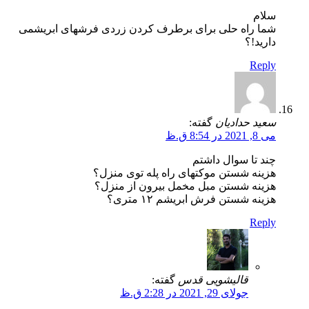
سلام
شما راه حلی برای برطرف کردن زردی فرشهای ابریشمی
دارید!؟
Reply
سعید حدادیان
گفته:
می 8, 2021 در 8:54 ق.ظ
چند تا سوال داشتم
هزینه شستن موکتهای راه پله توی منزل؟
هزینه شستن مبل مخمل بیرون از منزل؟
هزینه شستن فرش ابریشم ۱۲ متری؟
Reply
قالیشویی قدس
گفته:
جولای 29, 2021 در 2:28 ق.ظ