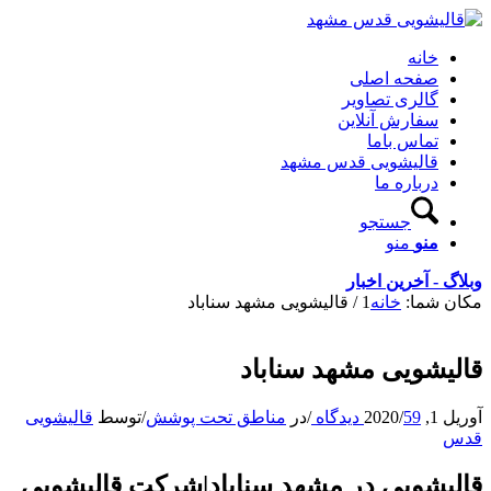
خانه
صفحه اصلی
گالری تصاویر
سفارش آنلاین
تماس باما
قالیشویی قدس مشهد
درباره ما
جستجو
منو
منو
وبلاگ - آخرین اخبار
مکان شما:
خانه
1
/
قالیشویی مشهد سناباد
قالیشویی مشهد سناباد
آوریل 1, 2020
59 دیدگاه
/
/
در
مناطق تحت پوشش
/
توسط
قالیشویی
قدس
قالیشویی در مشهد سناباد|شرکت قالیشویی