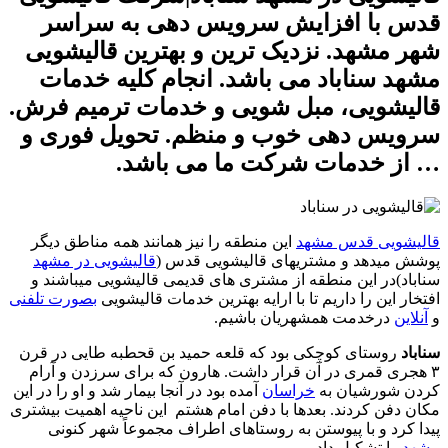
قدس با افزایش سرویس دهی به سراسر
شهر مشهد. نزدیک ترین و بهترین قالیشویی
مشهد سناباد می باشد. انجام کلیه خدمات
قالیشویی، مبل شویی و خدمات ترمیم فرش.
سرویس دهی خوب و منظم. تحویل فوری و
… از خدمات شرکت ما می باشد.
قالیشویی قدس مشهد
این منطقه را نیز همانند همه مناطق دیگر
پوشش میدهد و مشتریهای قالیشویی قدس (
قالیشویی در مشهد
سناباد)در این منطقه از مشتری های قدیمی قالیشویی میباشند و
افتخار این را داریم تا با ارایه بهترین خدمات قالیشویی
بصورت تلفنی
و
آنلاین
درخدمت همشهریان باشیم.
سناباد
روستای کوچکی بود که قلعه حمید بن قحطبه طایی در قرن
۳ هجری قمری در آن قرار داشت. هارون که برای سرزدن و آرام
کردن شورشیان به
خراسان
آمده بود در آنجا بیمار شد و او را در این
مکان دفن کردند. بعدها با دفن امام هشتم این ناحیه اهمیت بیشتری
پیدا کرد و با پیوستن به روستاهای اطراف مجموعاً شهر کنونی
مشهد
را تشکیل داد.