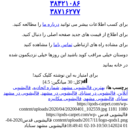
۳۸۴۲۱۰۸۶
۳۸۷۱۶۲۷۷
برای کسب اطلاعات بیشر می توانید
درباره ما
را مطالعه کنید.
برای اطلاع از قیمت های جدید صفحه اصلی را دنبال کنید.
برای مشاده راه های ازتباطی
تماس باما
را مشاهده کنید
دوستان خیلی مراقب کوید باشید این روزها خیلی نزدیکمون شده
در خانه بمانید
برای امتیاز به این نوشته کلیک کنید!
[کل:
30
میانگین:
4.5
]
برچسب ها:
بهترین قالیشویی مشهد
,
شماره اتحادیه
,
قالیشویی
آنلاین
,
قالیشویی در سناباد
,
قالیشویی در مشهد
,
قالیشویی در مشهد
سناباد
,
قالیشویی مشهد
,
قالیشویی مکانیزه
https://qods-carpet.com/wp-
content/uploads/2020/04/20200401_102559.jpg
1181
1080
قالیشویی قدس
https://qods-carpet.com/wp-
content/uploads/2017/11/logo-qods1.png
قالیشویی قدس
2020-04-
01 10:50:14
2024-10-02 18:49:41
قالیشویی مشهد سناباد