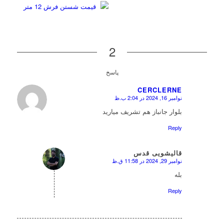
2
پاسخ
CERCLERNE
نوامبر 16, 2024 در 2:04 ب.ظ
گف
بلوار جانباز هم تشریف میارید
Reply
قالیشویی قدس
نوامبر 29, 2024 در 11:58 ق.ظ
گفته:
بله
Reply