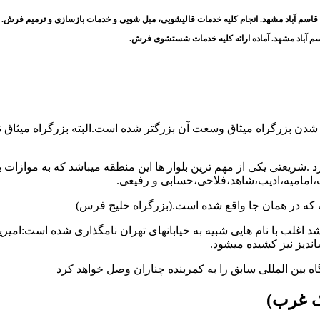
 قاسم آباد مشهد. انجام کلیه خدمات قالیشویی، مبل شویی و خدمات بازسازی و ترمیم فرش.
م آباد مشهد. آماده ارائه کلیه خدمات شستشوی فرش.
دن بزرگراه میثاق وسعت آن بزرگتر شده است.البته بزرگراه میثاق تغی
د .شریعتی یکی از مهم ترین بلوار ها این منطقه میباشد که به موازات بزر
،امامیه،ادیب،شاهد،فلاحی،حسابی و رفیعی.
ت که در همان جا واقع شده است.(بزرگراه خلیج فرس)
د اغلب با نام هایی شبیه به خیابانهای تهران نامگذاری شده است:امیر
اندیز نیز کشیده میشود.
اه بین المللی سابق را به کمربنده چناران وصل خواهد کرد
 غرب)