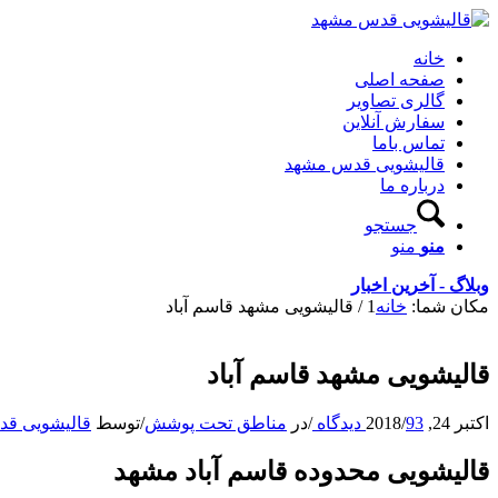
خانه
صفحه اصلی
گالری تصاویر
سفارش آنلاین
تماس باما
قالیشویی قدس مشهد
درباره ما
جستجو
منو
منو
وبلاگ - آخرین اخبار
مکان شما:
خانه
1
/
قالیشویی مشهد قاسم آباد
قالیشویی مشهد قاسم آباد
اکتبر 24, 2018
93 دیدگاه
/
/
در
مناطق تحت پوشش
/
توسط
قالیشویی ق
قالیشویی محدوده قاسم آباد مشهد