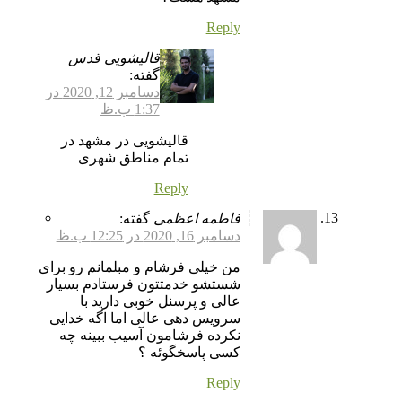
Reply
قالیشویی قدس
گفته:
دسامبر 12, 2020 در
1:37 ب.ظ
قالیشویی در مشهد در
تمام مناطق شهری
Reply
فاطمه اعظمی
گفته:
دسامبر 16, 2020 در 12:25 ب.ظ
من خیلی فرشام و مبلمانم رو برای
شستشو خدمتتون فرستادم بسیار
عالی و پرسنل خوبی دارید با
سرویس دهی عالی اما اگه خدایی
نکرده فرشامون آسیب ببینه چه
کسی پاسخگوئه ؟
Reply