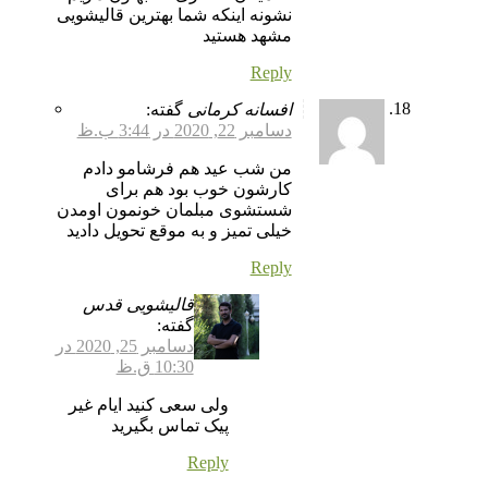
نشونه اینکه شما بهترین قالیشویی
مشهد هستید
Reply
افسانه کرمانی
گفته:
دسامبر 22, 2020 در 3:44 ب.ظ
من شب عید هم فرشامو دادم
کارشون خوب بود هم برای
شستشوی مبلمان خونمون اومدن
خیلی تمیز و به موقع تحویل دادید
Reply
قالیشویی قدس
گفته:
دسامبر 25, 2020 در
10:30 ق.ظ
ولی سعی کنید ایام غیر
پیک تماس بگیرید
Reply