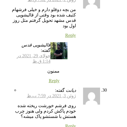
من بچه دوقلو دارم و خیلی فرشهام
کثیف شده بود وقتی از قالیشویی
قدس مشهد تحویل گرفتم مثل روز
اول بود
Reply
قالیشویی قدس
گفته:
جولای 29, 2021 در
1:14 ق.ظ
ممنون
Reply
دیانت
گفته:
ژوئن 3, 2021 در 7:59 ب.ظ
روی فرشم خورشت ریخته شده
خودم پاکش کردم ولی هنوز چرب
هستش با شستشو پاک میشه؟
Reply