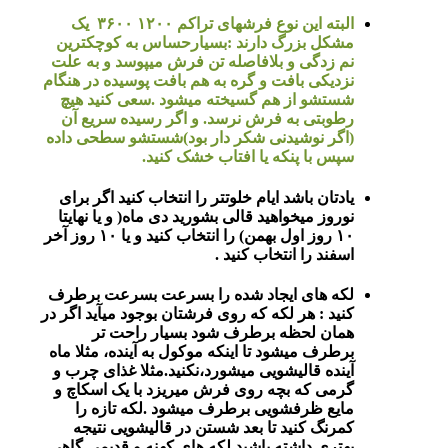
البته این نوع فرشهای تراکم ۱۲۰۰ ۳۶۰۰ یک
مشکل بزرگ دارند :بسیارحساس به کوچکترین
نم زدگی و بلافاصله تن فرش میپوسد و به علت
نزدیکی بافت و گره به هم بافت پوسیده در هنگام
شستشو از هم گسیخته میشود .سعی کنید هیچ
رطوبتی به فرش نرسد. و اگر رسیده سریع آن
(اگر نوشیدنی شکر دار بود)شستشو سطحی داده
سپس با پنکه یا افتاب خشک کنید.
یادتان باشد ایام خلوتتر را انتخاب کنید اگر برای
نوروز میخواهید قالی بشورید دی ماه( و یا نهایتا
۱۰ روز اول بهمن) را انتخاب کنید و یا ۱۰ روز آخر
اسفند را انتخاب کنید .
لکه های ایجاد شده را بسرعت بسرعت برطرف
کنید : هر لکه که روی فرشتان بوجود میآید اگر در
همان لحظه برطرف شود بسیار راحت تر
برطرف میشود تا اینکه موکول به آینده، مثلا ماه
آینده قالیشویی میشورد،نکنید.مثلا غذای چرب و
گرمی که بچه روی فرش میریزد با یک اسکاچ و
مایع ظرفشویی برطرف میشود .لکه تازه را
کمرنگ کنید تا بعد شستن در قالیشویی نتیجه
بهتری داشته باشید لکه های کهنه و قدیمی گاهی