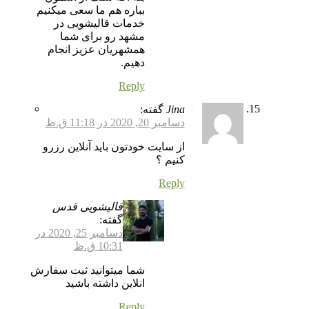
بباره هم ما سعی میکنیم
خدمات قالیشویی در
مشهد رو برای شما
همشهریان عزیز انجام
دهیم.
Reply
Jina
گفته:
دسامبر 20, 2020 در 11:18 ق.ظ
از سایت خودتون باید آنلاین رزرو
کنیم ؟
Reply
قالیشویی قدس
گفته:
دسامبر 25, 2020 در
10:31 ق.ظ
شما میتوانید ثبت سفارش
انلاین داشته باشید
Reply