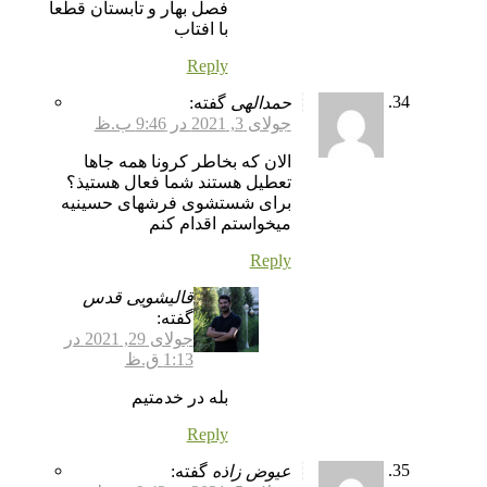
فصل بهار و تابستان قطعا
با افتاب
Reply
حمدالهی
گفته:
جولای 3, 2021 در 9:46 ب.ظ
الان که بخاطر کرونا همه جاها
تعطیل هستند شما فعال هستیذ؟
برای شستشوی فرشهای حسینیه
میخواستم اقدام کنم
Reply
قالیشویی قدس
گفته:
جولای 29, 2021 در
1:13 ق.ظ
بله در خدمتیم
Reply
عیوض زاذه
گفته: