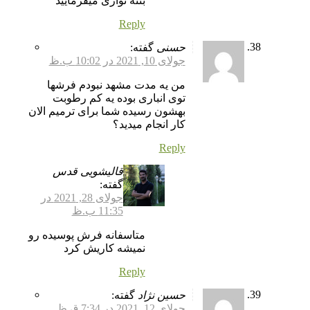
بنئه نوازی میفرمایید
Reply
حسنی
گفته:
جولای 10, 2021 در 10:02 ب.ظ
من یه مدت مشهد نبودم فرشها
توی انباری بوده یه کم رطوبت
بهشون رسیده شما برای ترمیم الان
کار انجام میدید؟
Reply
قالیشویی قدس
گفته:
جولای 28, 2021 در
11:35 ب.ظ
متاسفانه فرش پوسیده رو
نمیشه کاریش کرد
Reply
حسین نژاد
گفته:
جولای 12, 2021 در 7:34 ق.ظ