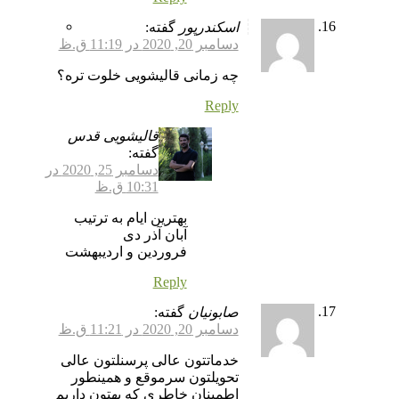
اسکندرپور
گفته:
دسامبر 20, 2020 در 11:19 ق.ظ
چه زمانی قالیشویی خلوت تره؟
Reply
قالیشویی قدس
گفته:
دسامبر 25, 2020 در
10:31 ق.ظ
بهترین ایام به ترتیب
آبان آذر دی
فروردین و اردیبهشت
Reply
صابونیان
گفته:
دسامبر 20, 2020 در 11:21 ق.ظ
خدماتتون عالی پرسنلتون عالی
تحویلتون سرموقع و همینطور
اطمینان خاطری که بهتون داریم