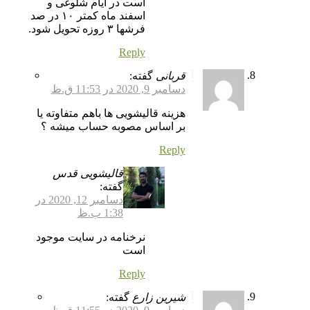
است در ایام شلوغی و
اسفند ماه کمتر ۱۰ در صد
فرشها ۳ روزه تحویل شود.
Reply
قربانی
گفته:
دسامبر 9, 2020 در 11:53 ق.ظ
هزینه قالیشویی ها باهم متفاوته یا
بر اساس مصوبه حساب میشه ؟
Reply
قالیشویی قدس
گفته:
دسامبر 12, 2020 در
1:38 ب.ظ
نرخنامه در سایت موجود
است
Reply
شیرین زارع
گفته: