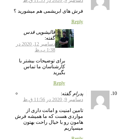
دسامبر 9, 2020 در 11:55 ق.ظ
فرش های ابریشمی هم میشورید ؟
Reply
قالیشویی قدس
گفته:
دسامبر 12, 2020 در
1:38 ب.ظ
برای توضیحات بیشتر با
کارشناسان ما تماس
بگیرید
Reply
پدرام
گفته:
دسامبر 9, 2020 در 11:56 ق.ظ
تامین امنیت و امانت داری از
مواردی هست که ما همیشه فرش
هامون رو با خیال راحت بهتون
میسپاریم
Reply