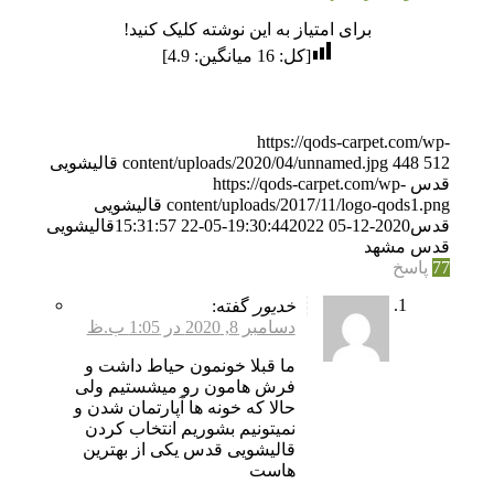
برای امتیاز به این نوشته کلیک کنید!
[کل:
16
میانگین:
4.9
]
https://qods-carpet.com/wp-
512
448
content/uploads/2020/04/unnamed.jpg
قالیشویی
قدس
https://qods-carpet.com/wp-
content/uploads/2017/11/logo-qods1.png
قالیشویی
قدس
2020-12-05 19:30:44
2022-05-22 15:31:57
قالیشویی
قدس مشهد
77
پاسخ
خدیور
گفته:
دسامبر 8, 2020 در 1:05 ب.ظ
ما قبلا خونمون حیاط داشت و
فرش هامون رو میشستیم ولی
حالا که خونه ها آپارتمان شدن و
نمیتونیم بشوریم انتخاب کردن
قالیشویی قدس یکی از بهترین
هاست