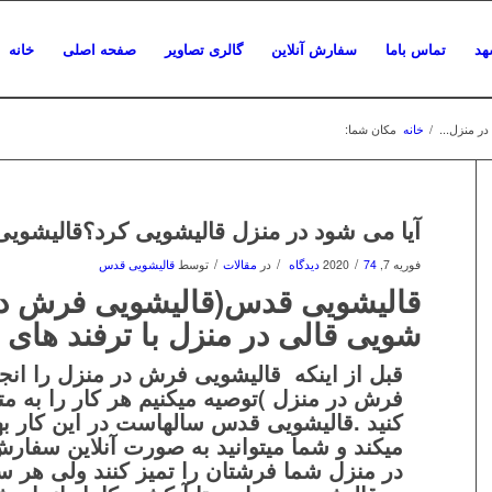
هد
تماس باما
سفارش آنلاین
گالری تصاویر
صفحه اصلی
خانه
ر منزل...
/
خانه
مکان شما:
آیا می شود در منزل قالیشویی کرد؟قالیشوی
/
/
/
فوریه 7, 2020
74 دیدگاه
در
مقالات
توسط
قالیشویی قدس
قالیشویی قدس(قالیشویی فرش در 
شویی قالی در منزل با ترفند های 
قبل از اینکه قالیشویی فرش در منزل را انجا
فرش در منزل )توصیه میکنیم هر کار را به م
کنید .
قالیشویی قدس
سالهاست در این کار بهت
میکند و شما میتوانید به صورت
آنلاین
سفارش 
در منزل شما فرشتان را تمیز کنند ولی هر سا