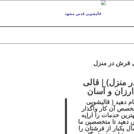
گفت:
ی فرش در منزل
منزل) | قالی
ارزان و آسان
م دهید ( قالیشویی
تخصص آن کار واگذار
رین خدمات را اراِیه
دهید تا متخصصین ما
ل یکبار از فرشتان را