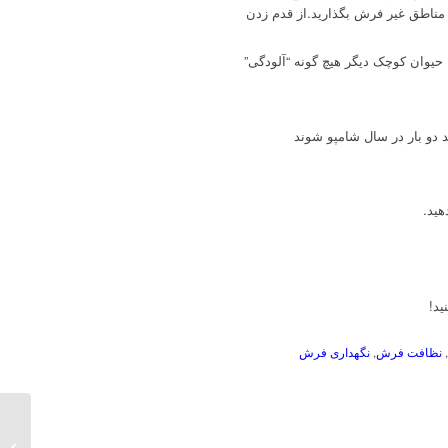
 مناطق غیر فرش بگذارید.از قدم زدن
 حیوان کوچک دیگر هیچ گونه “آلودگی”
ید!
نظافت فرش
,
نگهداری فرش
قالیشو