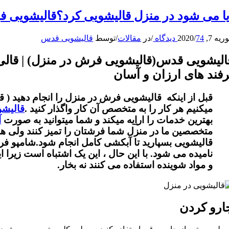
یا می شود در منزل قالیشویی کرد؟قالیشویی 
یه 7, 2020
74 دیدگاه
/
/
در
مقالات
/
توسط
قالیشویی قدس
الیشویی قدس(قالیشویی فرش در منزل) | قالی 
رفند های ارزان و آسان
قبل از اینکه قالیشویی فرش در منزل را انجام دهید (
میکنیم هر کار را به متخصص آن کار واگذار کنید .
قالیش
بهترین خدمات را اراِیه میکند و شما میتوانید به صورت
آ
متخصصین ما در منزل شما فرشتان را تمیز کنند ولی هر 
قالیشویی بسپارید تا آبکشی کامل انجام شود.
شامپو فر
نامیده می شود. با این حال ، این یک اشتباه است زیرا ا
و مواد شوینده استفاده می کنند نه بخار.
ارو کردن