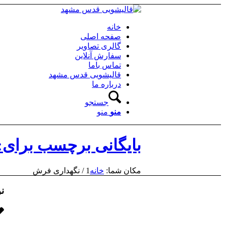
خانه
صفحه اصلی
گالری تصاویر
سفارش آنلاین
تماس باما
قالیشویی قدس مشهد
درباره ما
جستجو
منو
منو
بایگانی برچسب برای:
مکان شما:
خانه
1
/
نگهداری فرش
نو