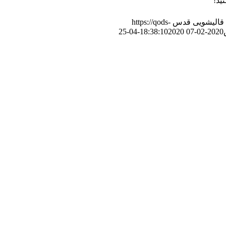
ید!
قالیشویی قدس
https://qods-
2020-04-25
2020-02-07 18:38:10