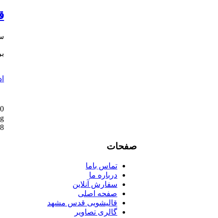
ق
سپت
بر
اد
0
ng
58
صفحات
تماس باما
درباره ما
سفارش آنلاین
صفحه اصلی
قالیشویی قدس مشهد
گالری تصاویر