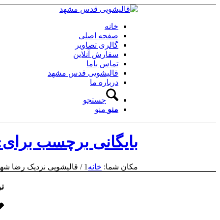
خانه
صفحه اصلی
گالری تصاویر
سفارش آنلاین
تماس باما
قالیشویی قدس مشهد
درباره ما
جستجو
منو
منو
بایگانی برچسب برای:
مکان شما:
خانه
1
/
قالیشویی نزدیک رضا شه
نو