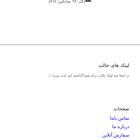
[کل:
14
میانگین:
4.9
]
لینک های جالب
در اینجا چند لینک جالب برای شما گذاشته ایم. لذت ببرید! :)
صفحات
تماس باما
درباره ما
سفارش آنلاین