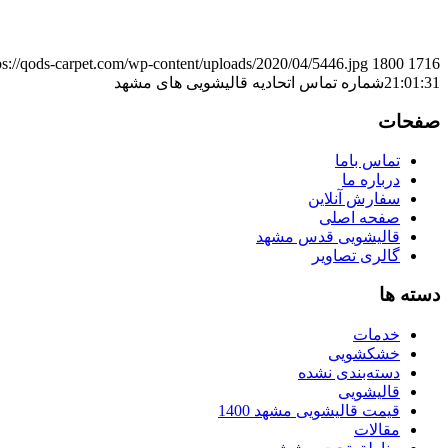
ps://qods-carpet.com/wp-content/uploads/2020/04/5446.jpg
1800
1716
21:01:31
شماره تماس اتحادیه قالیشویی های مشهد
صفحات
تماس باما
درباره ما
سفارش آنلاین
صفحه اصلی
قالیشویی قدس مشهد
گالری تصاویر
دسته ها
خدمات
خشکشویی
دسته‌بندی نشده
قالیشویی
قیمت قالیشویی مشهد 1400
مقالات