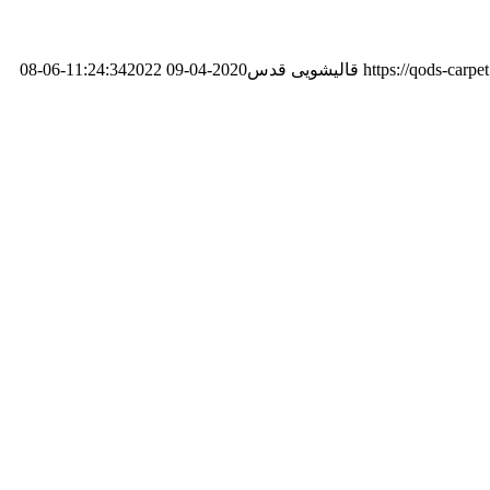
https://qods-carp
قالیشویی قدس
2020-04-09 11:24:34
2022-06-08