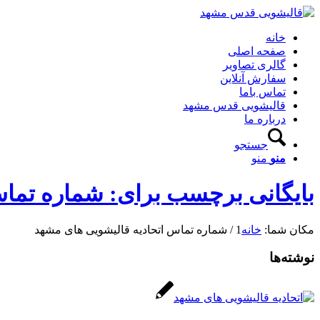
خانه
صفحه اصلی
گالری تصاویر
سفارش آنلاین
تماس باما
قالیشویی قدس مشهد
درباره ما
جستجو
منو
منو
بایگانی برچسب برای: شماره تماس
مکان شما:
خانه
1
/
شماره تماس اتحادیه قالیشویی های مشهد
نوشته‌ها