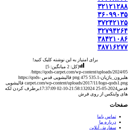
۳۲۱۲۱۲۸۸
۳۶۰۹۹۰۳۵
۳۷۲۴۲۱۲۵
۳۲۷۹۴۲۶۴
۳۸۴۲۱۰۸۶
۳۸۷۱۶۲۷۷
برای امتیاز به این نوشته کلیک کنید!
[کل:
2
میانگین:
5
]
https://qods-carpet.com/wp-content/uploads/2024/05/
هلبرون_باژیان-1.png
535
475
قالیشویی قدس
https://qods-
carpet.com/wp-content/uploads/2017/11/logo-qods1.png
قالیشویی
قدس
2024-05-25 21:58:13
2024-10-02 17:37:09
برطرف کردن لکه
های وایتکس از روی فرش
صفحات
تماس باما
درباره ما
سفارش آنلاین