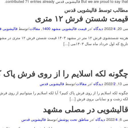
But we are proud to say that
قالیشویی قدس
contributed 71 entries already.
مطالب توسط قالیشویی قدس
قیمت شستن فرش ۱۲ متری
می 20, 2022
4 دیدگاه
/
/
در
قیمت قالیشویی مشهد 1400
,
مقالات
/
توسط
قالیشویی 
تاریخ که اول خرداد ماه سال ۱۴۰۳می […]
چگونه لکه اسلایم را از روی فرش پاک ک
می 13, 2022
2 دیدگاه
/
/
در
مقالات
/
توسط
قالیشویی قدس
چگونه لکه اسلایم را از روی فرش پاک کنیم؟ آیا لکه اسلایم را میتوانیم از روی فر
لکه زشت و و نمایانی بروی فرش […]
قالیشویی در مصلی مشهد
می 6, 2022
4 دیدگاه
/
/
در
مناطق تحت پوشش
/
توسط
قالیشویی قدس