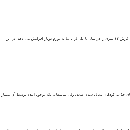
هزینه شستشوی فرش ۱۲ متر در مشهد ۱۴۰۳ قیمت شستن فرش ۱۲ متری در مشهد متفاوت با بقیه شهر های ایران است. اتحادیه مربوط به قالیشویان هر شهر قیمت فرش ۱۲ متری را در سال یا یک بار یا بنا به تورم دوبار افزایش می دهد. در این
زی های جذاب کودکان تبدیل شده است. ولی متاسفانه لکه بوجود امده توسط آن بسیار