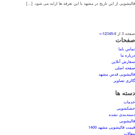
قالیشویی از این تاریخ در مشهد با این تعرفه ها ارایه می شود. […]
صفحه 3 از 8
‹
5
4
3
2
1
›
»
صفحات
تماس باما
درباره ما
سفارش آنلاین
صفحه اصلی
قالیشویی قدس مشهد
گالری تصاویر
دسته ها
خدمات
خشکشویی
دسته‌بندی نشده
قالیشویی
قیمت قالیشویی مشهد 1400
مقالات