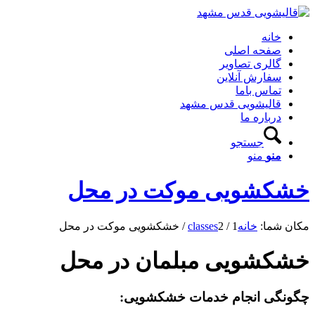
خانه
صفحه اصلی
گالری تصاویر
سفارش آنلاین
تماس باما
قالیشویی قدس مشهد
درباره ما
جستجو
منو
منو
خشکشویی موکت در محل
مکان شما:
خانه
1
/
2
classes
/
خشکشویی موکت در محل
خشکشویی مبلمان در محل
چگونگی انجام خدمات خشکشویی: